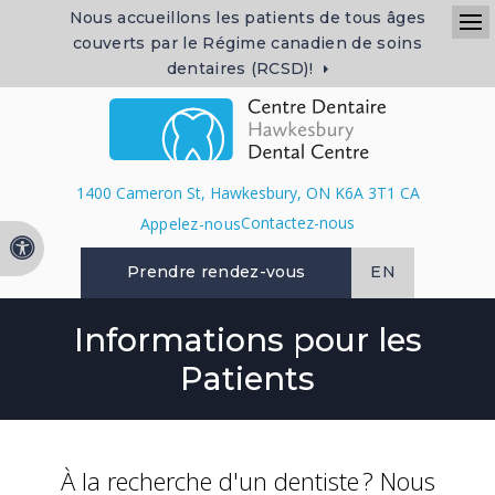
Nous accueillons les patients de tous âges
couverts par le Régime canadien de soins
Ou
dentaires (RCSD)!
1400 Cameron St
Hawkesbury
ON
K6A 3T1
CA
Contactez-nous
Version accessible
Prendre rendez-vous
EN
Informations pour les
Patients
À la recherche d'un dentiste ? Nous